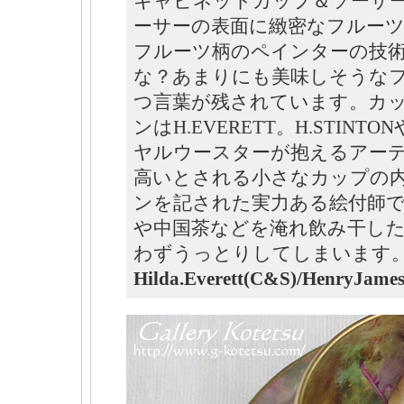
キャビネットカップ＆ソーサ
ーサーの表面に緻密なフルー
フルーツ柄のペインターの技
な？あまりにも美味しそうな
つ言葉が残されています。カ
ンはH.EVERETT。H.STINT
ヤルウースターが抱えるアー
高いとされる小さなカップの
ンを記された実力ある絵付師
や中国茶などを淹れ飲み干し
わずうっとりしてしまいます
Hilda.Everett(C&S)/HenryJames