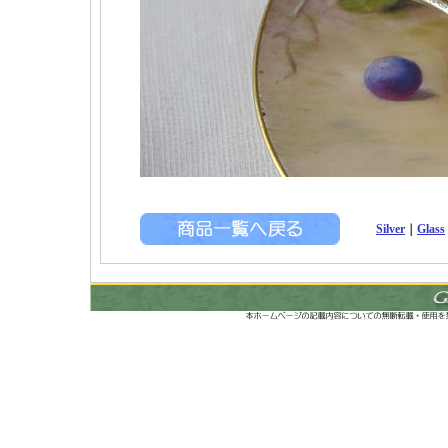
Silver
｜
Glass