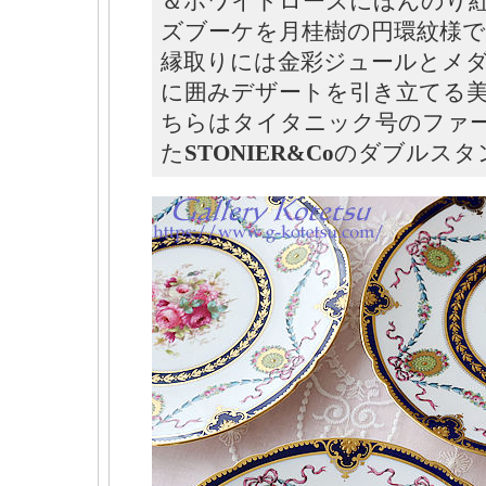
＆ホワイトローズにほんのり
ズブーケを月桂樹の円環紋様
縁取りには金彩ジュールとメ
に囲みデザートを引き立てる
ちらはタイタニック号のファ
た
STONIER&Co
のダブルスタ