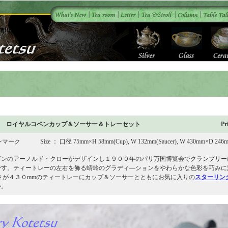
5 商品名 ロイヤルコペンカップ＆ソーサー＆トレーセット
Pr
ンマーク Size ： 口径 75mm×H 58mm(Cup), W 132mm(Saucer), W 430mm×D 246mm
ゲンのアーノルド・クローがデザインし１９００年のパリ万国博覧会でクランプリー
です。ティートレーの左右を飾る蜻蛉のグラディ―ションをやわらかな色彩を巧みに
さが４３０mmのティートレーにカップ＆ソーサーとともにお気に入りの
スターリン
か。