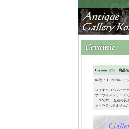
Ceramic 128
年代 ： C.1985年 / デ
ロイヤルコペンハー
サーヴィスシリーズ
ーズです。 左右の長
ット
を合わせません