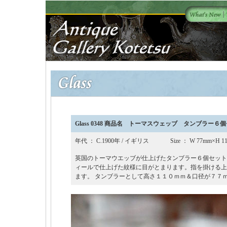
Glass 0348 商品名 トーマスウェッブ タンブラー６
年代 ： C.1900年 / イギリス Size ： W 77mm×H 1
英国のトーマウエッブが仕上げたタンブラー６個セット
ィールで仕上げた紋様に目がとまります。指を掛ける上
ます。 タンブラーとして高さ１１０ｍｍ＆口径が７７ｍｍ