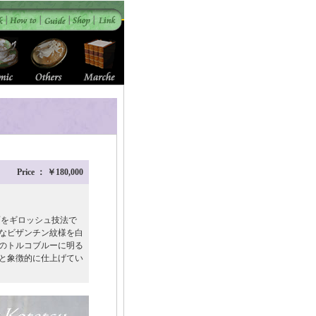
Price ： ￥180,000
面をギロッシュ技法で
なビザンチン紋様を白
のトルコブルーに明る
と象徴的に仕上げてい