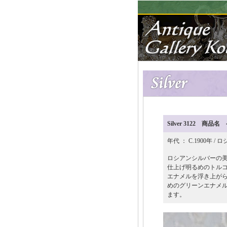
Silver 3122 
年代 ： C.1900年 / ロ
ロシアンシルバーの
仕上げ明るめのトル
エナメルを浮き上が
めのグリーンエナメ
ます。