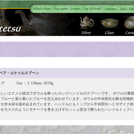
商品名 ペア・エナメルスプーン
シア Size ： L 130mm, 18/19g
美しいエナメル技法でボウルを飾ったロングハンドルのスプーンです。 ボウルの裏
コブルーと落ち着いたブルーを交え合わせています。ボウルの中央部分を飾る特徴的
らせ赤＆緑を嵌め込まれています。ハンドルにもトップから中央部分へとモザイク状
ルをモスクのようにモチーフを巻き上げギロッシュ技法で飾られたハンドルトップへ