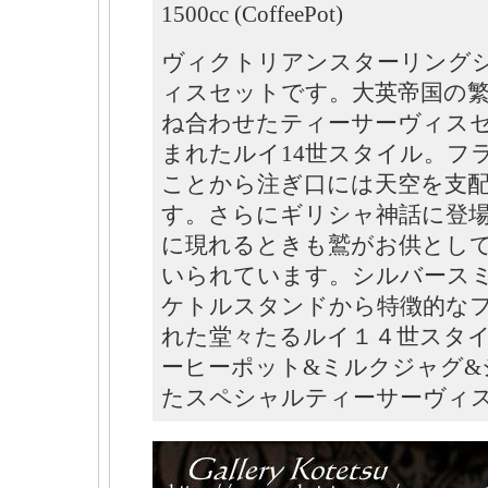
1500cc (CoffeePot)
ヴィクトリアンスターリング
ィスセットです。大英帝国の
ね合わせたティーサーヴィス
まれたルイ14世スタイル。フ
ことから注ぎ口には天空を支
す。さらにギリシャ神話に登
に現れるときも鷲がお供とし
いられています。シルバース
ケトルスタンドから特徴的な
れた堂々たるルイ１４世スタ
ーヒーポット&ミルクジャグ&
たスペシャルティーサーヴィ