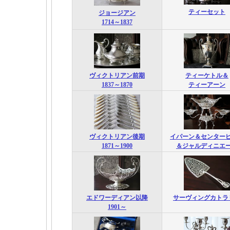
ティーセット
ジョージアン
1714～1837
ヴィクトリアン前期
ティーケトル＆
1837～1870
ティーアーン
ヴィクトリアン後期
イパーン＆センター
1871～1900
＆ジャルディニエ
エドワーディアン以降
サーヴィングカトラ
1901～