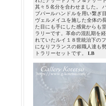
れたデザートナイフ＆デザート
其々５名分を合わせました。 
ブパールハンドルを用い繋ぎ
ヴェルメイユを施した全体の長
た目にも手にした感覚からも
ラリーです。革命の混乱期を経
れていたルイ１８世統治下の
になりフランスの銀職人達も
トラリーセットです。
LB